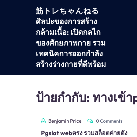
Skip
筋トレちゃんねる
to
content
ศิลปะของการสร้าง
กล้ามเนื้อ: เปิดกลไก
ของศักยภาพกาย รวม
เทคนิคการออกกำลัง
สร้างร่างกายที่ดีพร้อม
ป้ายกำกับ:
ทางเข้า
Benjamin Price
0 Comments
Pgslot webตรง รวมสล็อตค่ายดัง