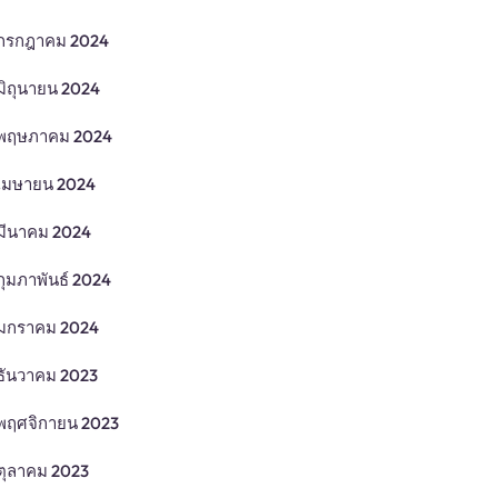
กรกฎาคม 2024
มิถุนายน 2024
พฤษภาคม 2024
เมษายน 2024
มีนาคม 2024
กุมภาพันธ์ 2024
มกราคม 2024
ธันวาคม 2023
พฤศจิกายน 2023
ตุลาคม 2023