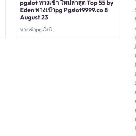
pgslot ทางเข้า ใหม่ล่าสุด Top 55 by
Eden ทางเข้าpg Pgslot9999.co 8
August 23
ทางเข้าpg เว็บไ…