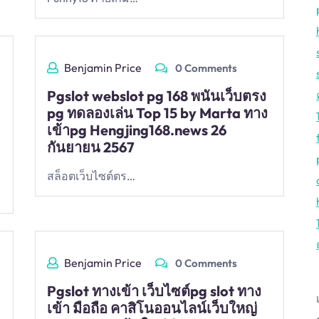
Benjamin Price
0 Comments
Pgslot webslot pg 168 พนันเว็บตรง
pg ทดลองเล่น Top 15 by Marta ทาง
เข้าpg Hengjing168.news 26
กันยายน 2567
สล็อตเว็บไซต์ตร…
Benjamin Price
0 Comments
Pgslot ทางเข้า เว็บไซต์pg slot ทาง
เข้า มือถือ คาสิโนออนไลน์เว็บใหญ่