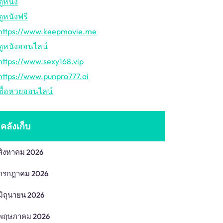
ดูหนัง
ดูหนังฟรี
https://www.keepmovie.me
ดูหนังออนไลน์
https://www.sexy168.vip
https://www.punpro777.ai
ซื้อหวยออนไลน์
คลังเก็บ
สิงหาคม 2026
กรกฎาคม 2026
มิถุนายน 2026
พฤษภาคม 2026