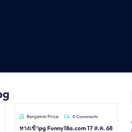
pg
Benjamin Price
0 Comments
ทางเข้าpg Funny18a.com 17 ส.ค. 68