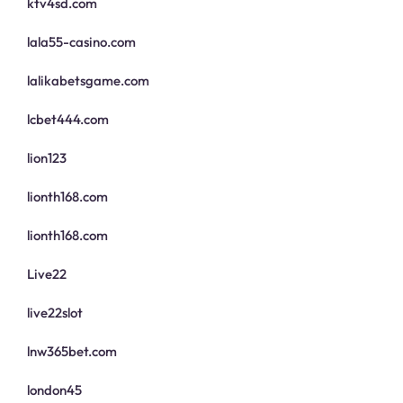
ktv4sd.com
lala55-casino.com
lalikabetsgame.com
lcbet444.com
lion123
lionth168.com
lionth168.com
Live22
live22slot
lnw365bet.com
london45