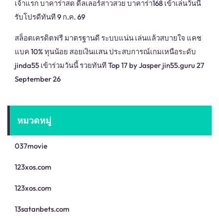
เจ้าแรก บาคาร่าสด ดีลเลอร์สาวสวย บาคาร่า168 เข้าเล่นวันนี้
รับโปรดีทันที 9 ก.ค. 69
สล็อตเครดิตฟรี มาตรฐานดี ระบบแน่น เล่นแล้วสบายใจ แคช
แบค 10% ทุนน้อย สอยเงินแสน ประสบการณ์เกมเหนือระดับ
jinda55 เข้าร่วมวันนี้ รวยทันที Top 17 by Jasper jin55.guru 27
September 26
หมวดหมู่
037movie
123xos.com
123xos.com
13satanbets.com