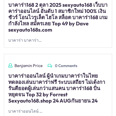
บาคาร่า168 2 ตุลา 2025 sexyauto168 เว็บบา
คาร่าออนไลน์ อันดับ 1 สมาชิกใหม่ 100% เงิน
ชัวร์ โอนไวรูเล็ต ไฮโล สล็อต บาคาร่า168 เกม
กำลังไหล สมัครเลย Top 49 by Dave
sexyauto168s.com
บาคาร่า บาคาร่า…
Benjamin Price
0 Comments
บาคาร่าออนไลน์ ผู้นำเกมบาคาร่าในไทย
ทดลองเล่นบาคาร่าฟรี ระบบเสถียร ไม่เด้งกา
รันตียอดผู้เล่นกว่าแสนคน บาคาร่า168 ปั่น
หยุดจน Top 32 by Forrest
Sexyauto168.shop 24 AUGกันยายน 24
บาคาร่าออนไลน์ …