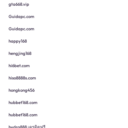
gta668.vip
Guidapc.com
Guidapc.com
happy168
hengjing168
hi6bet.com
hiso8888s.com
hongkong456
hubbet168.com
hubbet168.com
hydra888 เครดิตฟรี