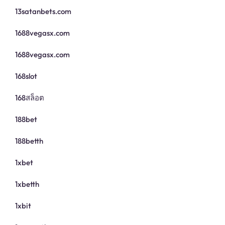
13satanbets.com
1688vegasx.com
1688vegasx.com
168slot
168สล็อต
188bet
188betth
1xbet
1xbetth
1xbit