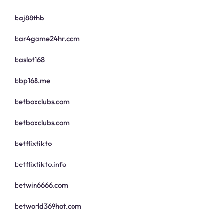
baj88thb
bar4game24hr.com
baslot168
bbp168.me
betboxclubs.com
betboxclubs.com
betflixtikto
betflixtikto.info
betwin6666.com
betworld369hot.com