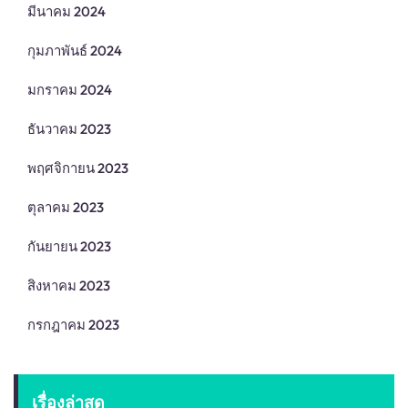
มีนาคม 2024
กุมภาพันธ์ 2024
มกราคม 2024
ธันวาคม 2023
พฤศจิกายน 2023
ตุลาคม 2023
กันยายน 2023
สิงหาคม 2023
กรกฎาคม 2023
เรื่องล่าสุด