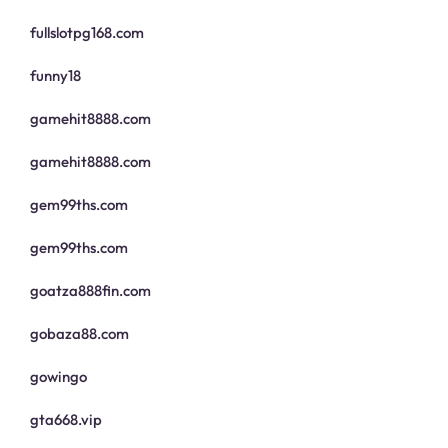
fullslotpg168.com
funny18
gamehit8888.com
gamehit8888.com
gem99ths.com
gem99ths.com
goatza888fin.com
gobaza88.com
gowingo
gta668.vip