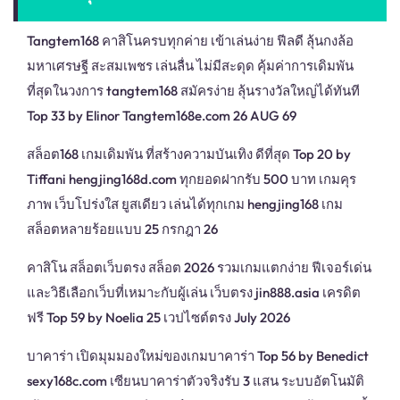
Tangtem168 คาสิโนครบทุกค่าย เข้าเล่นง่าย ฟีลดี ลุ้นกงล้อ
มหาเศรษฐี สะสมเพชร เล่นลื่น ไม่มีสะดุด คุ้มค่าการเดิมพัน
ที่สุดในวงการ tangtem168 สมัครง่าย ลุ้นรางวัลใหญ่ได้ทันที
Top 33 by Elinor Tangtem168e.com 26 AUG 69
สล็อต168 เกมเดิมพัน ที่สร้างความบันเทิง ดีที่สุด Top 20 by
Tiffani hengjing168d.com ทุกยอดฝากรับ 500 บาท เกมคุร
ภาพ เว็บโปร่งใส ยูสเดียว เล่นได้ทุกเกม hengjing168 เกม
สล็อตหลายร้อยแบบ 25 กรกฎา 26
คาสิโน สล็อตเว็บตรง สล็อต 2026 รวมเกมแตกง่าย ฟีเจอร์เด่น
และวิธีเลือกเว็บที่เหมาะกับผู้เล่น เว็บตรง jin888.asia เครดิต
ฟรี Top 59 by Noelia 25 เวปไซต์ตรง July 2026
บาคาร่า เปิดมุมมองใหม่ของเกมบาคาร่า Top 56 by Benedict
sexy168c.com เซียนบาคาร่าตัวจริงรับ 3 แสน ระบบอัตโนมัติ