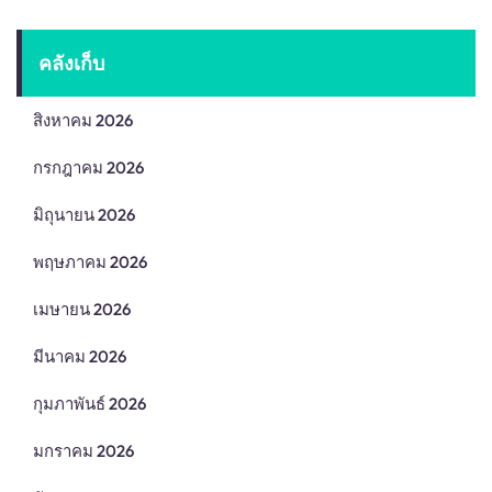
คลังเก็บ
สิงหาคม 2026
กรกฎาคม 2026
มิถุนายน 2026
พฤษภาคม 2026
เมษายน 2026
มีนาคม 2026
กุมภาพันธ์ 2026
มกราคม 2026