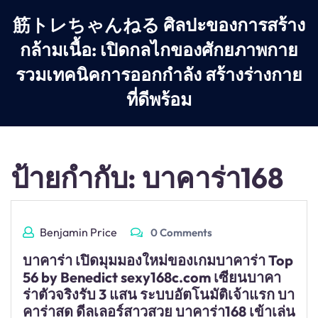
Skip
筋トレちゃんねる ศิลปะของการสร้าง
to
content
กล้ามเนื้อ: เปิดกลไกของศักยภาพกาย
รวมเทคนิคการออกกำลัง สร้างร่างกาย
ที่ดีพร้อม
ป้ายกำกับ:
บาคาร่า168
Benjamin Price
0 Comments
บาคาร่า เปิดมุมมองใหม่ของเกมบาคาร่า Top
56 by Benedict sexy168c.com เซียนบาคา
ร่าตัวจริงรับ 3 แสน ระบบอัตโนมัติเจ้าแรก บา
คาร่าสด ดีลเลอร์สาวสวย บาคาร่า168 เข้าเล่น