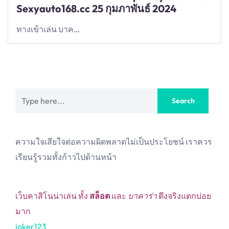
Sexyauto168.cc 25 กุมภาพันธ์ 2024
ทางเข้าเล่น บาค…
ความใจเสียใจต่อความผิดพลาดไม่เป็นประโยชน์ เราควร
เรียนรู้รวมทั้งก้าวไปด้านหน้า
เว็บคาสิโนน่าเล่น ทั้ง
สล็อต
และ
บาคาร่า
ตึงจริงแตกบ่อย
มาก
joker123