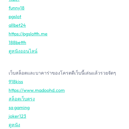
funny18
pgslot
allbet24
https://pgslotth.me
188betth
ดูหนังออนไลน์
เว็บสล็อตและบาคาร่าของโครตดีเว็บนี้เล่นแล้วรวยจัดๆ
918kiss
https://www.madoohd.com
สล็อตเว็บตรง
sa gaming
joker123
ดูหนัง