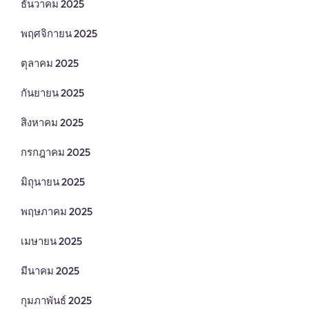
ธันวาคม 2025
พฤศจิกายน 2025
ตุลาคม 2025
กันยายน 2025
สิงหาคม 2025
กรกฎาคม 2025
มิถุนายน 2025
พฤษภาคม 2025
เมษายน 2025
มีนาคม 2025
กุมภาพันธ์ 2025