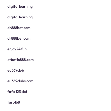
digital learning
digital learning
dr888bet.com
dr888bet.com
enjoy24.fun
etbet16888.com
eu369club
eu369clubs.com
fafa 123 slot
faro168