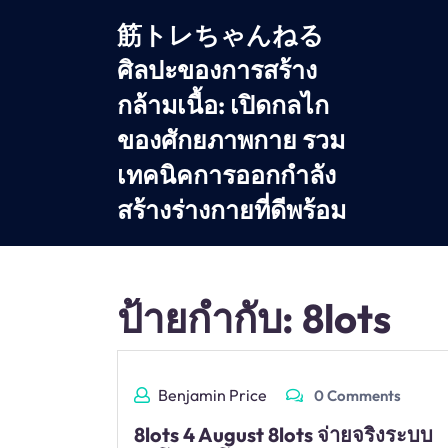
Skip
筋トレちゃんねる
to
content
ศิลปะของการสร้าง
กล้ามเนื้อ: เปิดกลไก
ของศักยภาพกาย รวม
เทคนิคการออกกำลัง
สร้างร่างกายที่ดีพร้อม
ป้ายกำกับ:
8lots
Benjamin Price
0 Comments
8lots 4 August 8lots จ่ายจริงระบบ