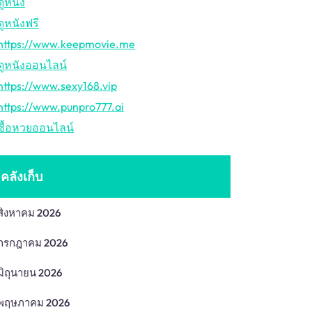
ดูหนัง
ดูหนังฟรี
https://www.keepmovie.me
ดูหนังออนไลน์
https://www.sexy168.vip
https://www.punpro777.ai
ซื้อหวยออนไลน์
คลังเก็บ
สิงหาคม 2026
กรกฎาคม 2026
มิถุนายน 2026
พฤษภาคม 2026