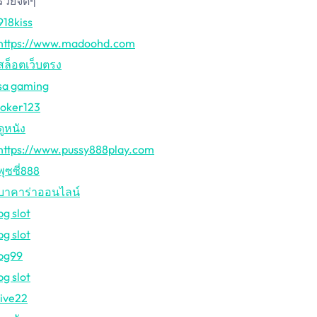
รวยจัดๆ
918kiss
https://www.madoohd.com
สล็อตเว็บตรง
sa gaming
joker123
ดูหนัง
https://www.pussy888play.com
พุซซี่888
บาคาร่าออนไลน์
pg slot
pg slot
pg99
pg slot
live22