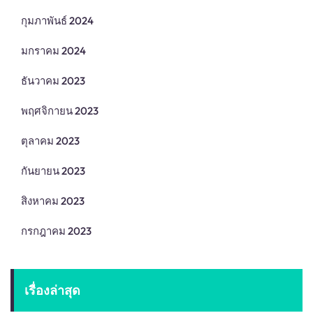
กุมภาพันธ์ 2024
มกราคม 2024
ธันวาคม 2023
พฤศจิกายน 2023
ตุลาคม 2023
กันยายน 2023
สิงหาคม 2023
กรกฎาคม 2023
เรื่องล่าสุด