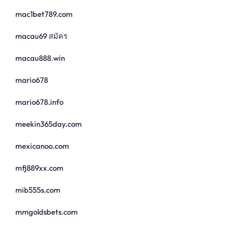
mac1bet789.com
macau69 สมัคร
macau888.win
mario678
mario678.info
meekin365day.com
mexicanoo.com
mfj889xx.com
mib555s.com
mmgoldsbets.com