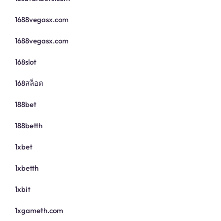
1688vegasx.com
1688vegasx.com
168slot
168สล็อต
188bet
188betth
1xbet
1xbetth
1xbit
1xgameth.com