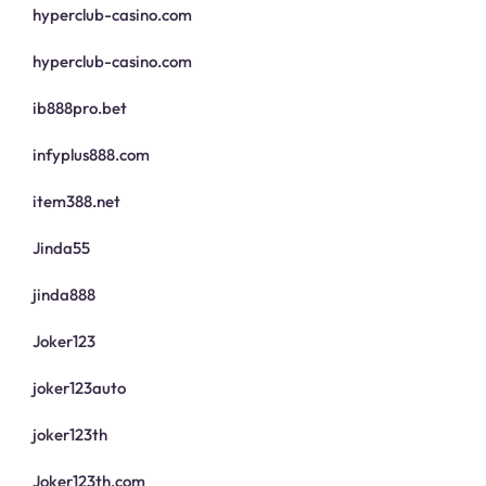
hyperclub-casino.com
hyperclub-casino.com
ib888pro.bet
infyplus888.com
item388.net
Jinda55
jinda888
Joker123
joker123auto
joker123th
Joker123th.com