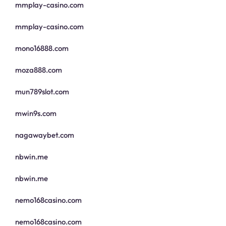
mmplay-casino.com
mmplay-casino.com
mono16888.com
moza888.com
mun789slot.com
mwin9s.com
nagawaybet.com
nbwin.me
nbwin.me
nemo168casino.com
nemo168casino.com