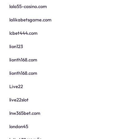
lala55-casino.com
lalikabetsgame.com
lcbet444.com
lion123
lionth168.com
lionth168.com
Live22
live22slot
lnw365bet.com
london45