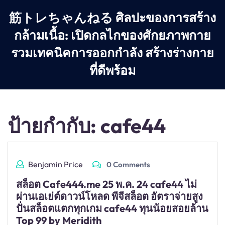
Skip
筋トレちゃんねる ศิลปะของการสร้าง
to
content
กล้ามเนื้อ: เปิดกลไกของศักยภาพกาย
รวมเทคนิคการออกกำลัง สร้างร่างกาย
ที่ดีพร้อม
ป้ายกำกับ:
cafe44
Benjamin Price
0 Comments
สล็อต Cafe444.me 25 พ.ค. 24 cafe44 ไม่
ผ่านเอเย่ต์ดาวน์โหลด พีจีสล็อต อัตราจ่ายสูง
ปั่นสล็อตแตกทุกเกม cafe44 ทุนน้อยสอยล้าน
Top 99 by Meridith