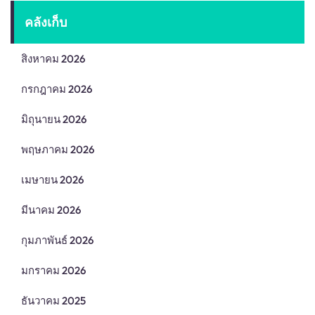
คลังเก็บ
สิงหาคม 2026
กรกฎาคม 2026
มิถุนายน 2026
พฤษภาคม 2026
เมษายน 2026
มีนาคม 2026
กุมภาพันธ์ 2026
มกราคม 2026
ธันวาคม 2025