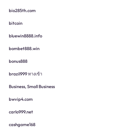
bio285th.com
bitcoin
bluewin8888.info
bombet888.win
bonus888
brazil999 ทางเข้า
Business, Small Business
bwvip4.com
carlo999.net
cashgame168