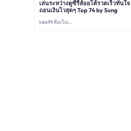
เล่นระหว่างดูซีรีส์ออโต้รวดเร็วทันใจ
ถอนเงินไวสุดๆ Top 74 by Sung
luke99 คือเว็บเ…