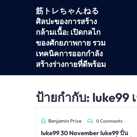
Skip
筋トレちゃんねる
to
content
ศิลปะของการสร้าง
กล้ามเนื้อ: เปิดกลไก
ของศักยภาพกาย รวม
เทคนิคการออกกำลัง
สร้างร่างกายที่ดีพร้อม
ป้ายกำกับ:
luke99 เ
Benjamin Price
0 Comments
luke99 30 November luke99 ปั่น