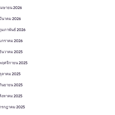
เมษายน 2026
มีนาคม 2026
กุมภาพันธ์ 2026
มกราคม 2026
ธันวาคม 2025
พฤศจิกายน 2025
ตุลาคม 2025
กันยายน 2025
สิงหาคม 2025
กรกฎาคม 2025