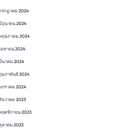
กรกฎาคม 2024
มิถุนายน 2024
พฤษภาคม 2024
เมษายน 2024
มีนาคม 2024
กุมภาพันธ์ 2024
มกราคม 2024
ธันวาคม 2023
พฤศจิกายน 2023
ตุลาคม 2023