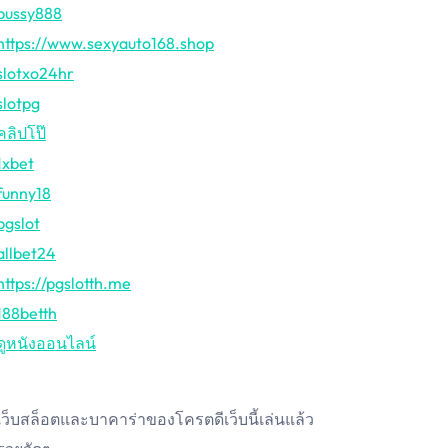
pussy888
https://www.sexyauto168.shop
slotxo24hr
slotpg
คลิปโป๊
1xbet
funny18
pgslot
allbet24
https://pgslotth.me
188betth
ดูหนังออนไลน์
เว็บสล็อตและบาคาร่าของโครตดีเว็บนี้เล่นแล้ว