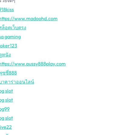
รวยจัดๆ
918kiss
https://www.madoohd.com
สล็อตเว็บตรง
sa gaming
joker123
ดูหนัง
https://www.pussy888play.com
พุซซี่888
บาคาร่าออนไลน์
pg slot
pg slot
pg99
pg slot
live22