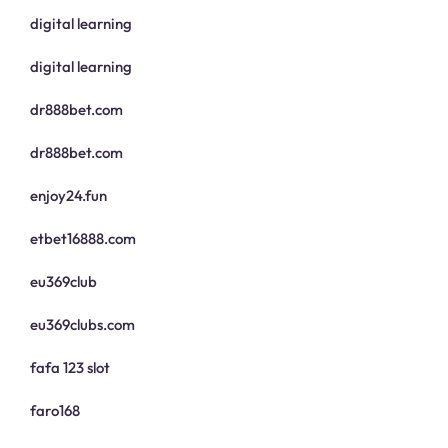
digital learning
digital learning
dr888bet.com
dr888bet.com
enjoy24.fun
etbet16888.com
eu369club
eu369clubs.com
fafa 123 slot
faro168