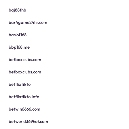
baj88thb
bar4game24hr.com
baslot168
bbp168.me
betboxclubs.com
betboxclubs.com
betflixtikto
betflixtikto.info
betwin6666.com
betworld369hot.com