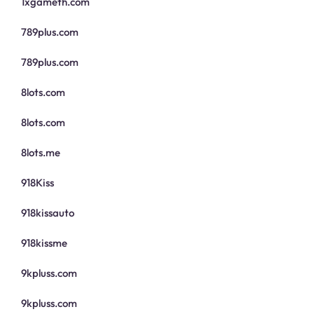
1xgameth.com
789plus.com
789plus.com
8lots.com
8lots.com
8lots.me
918Kiss
918kissauto
918kissme
9kpluss.com
9kpluss.com