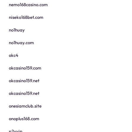
nemo168casino.com
niseko168bet.com
no1huay
no1huay.com
okc4
okcasino159.com
okcasino159.net
okcasino159.net
onesiamclub.site
onoplus168.com
p2vvip