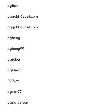
pgfish
pggold168bet.com
pggold168bet.com
pgheng
pgheng99
pgjoker
pgk44b
PGSlot
pgslot77
pgslot77.com