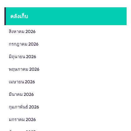
คลังเก็บ
สิงหาคม 2026
กรกฎาคม 2026
มิถุนายน 2026
พฤษภาคม 2026
เมษายน 2026
มีนาคม 2026
กุมภาพันธ์ 2026
มกราคม 2026