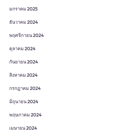
มกราคม 2025
ธันวาคม 2024
พฤศจิกายน 2024
ตุลาคม 2024
กันยายน 2024
สิงหาคม 2024
กรกฎาคม 2024
มิถุนายน 2024
พฤษภาคม 2024
เมษายน 2024