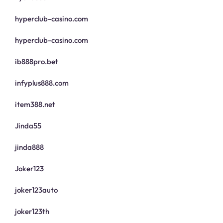
hyperclub-casino.com
hyperclub-casino.com
ib888pro.bet
infyplus888.com
item388.net
Jinda55
jinda888
Joker123
joker123auto
joker123th