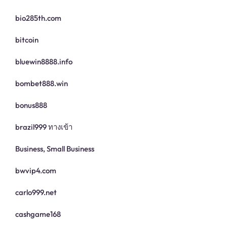
bio285th.com
bitcoin
bluewin8888.info
bombet888.win
bonus888
brazil999 ทางเข้า
Business, Small Business
bwvip4.com
carlo999.net
cashgame168