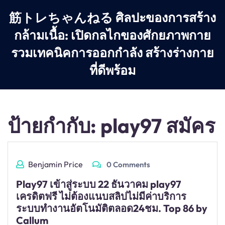
Skip
筋トレちゃんねる ศิลปะของการสร้าง
to
content
กล้ามเนื้อ: เปิดกลไกของศักยภาพกาย
รวมเทคนิคการออกกำลัง สร้างร่างกาย
ที่ดีพร้อม
ป้ายกำกับ:
play97 สมัคร
Benjamin Price
0 Comments
Play97 เข้าสู่ระบบ 22 ธันวาคม play97
เครดิตฟรี ไม่ต้องแนบสลิปไม่มีค่าบริการ
ระบบทำงานอัตโนมัติตลอด24ชม. Top 86 by
Callum