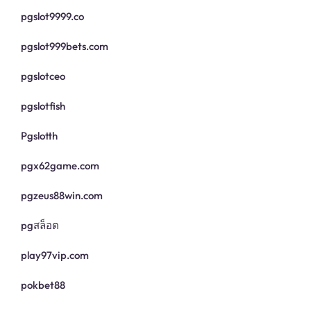
pgslot9999.co
pgslot999bets.com
pgslotceo
pgslotfish
Pgslotth
pgx62game.com
pgzeus88win.com
pgสล็อต
play97vip.com
pokbet88