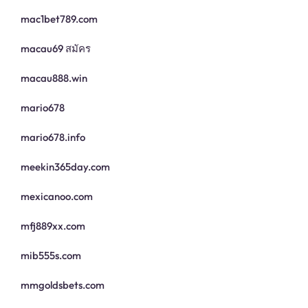
mac1bet789.com
macau69 สมัคร
macau888.win
mario678
mario678.info
meekin365day.com
mexicanoo.com
mfj889xx.com
mib555s.com
mmgoldsbets.com