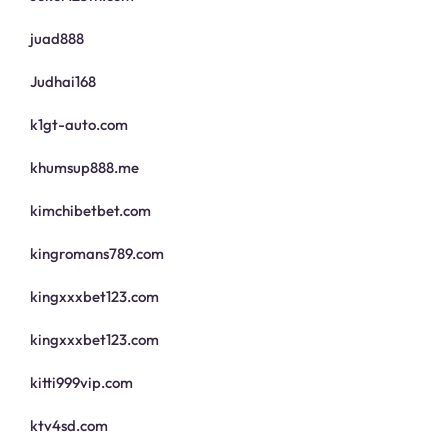
juad888
Judhai168
k1gt-auto.com
khumsup888.me
kimchibetbet.com
kingromans789.com
kingxxxbet123.com
kingxxxbet123.com
kitti999vip.com
ktv4sd.com