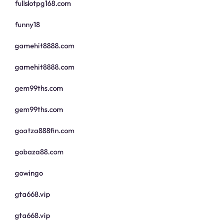
fullslotpg168.com
funny18
gamehit8888.com
gamehit8888.com
gem99ths.com
gem99ths.com
goatza888fin.com
gobaza88.com
gowingo
gta668.vip
gta668.vip