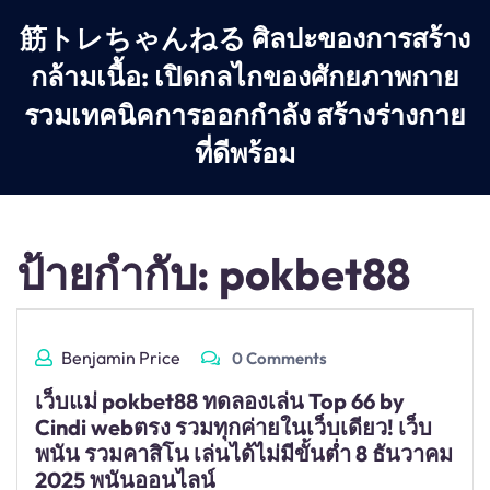
Skip
筋トレちゃんねる ศิลปะของการสร้าง
to
content
กล้ามเนื้อ: เปิดกลไกของศักยภาพกาย
รวมเทคนิคการออกกำลัง สร้างร่างกาย
ที่ดีพร้อม
ป้ายกำกับ:
pokbet88
Benjamin Price
0 Comments
เว็บแม่ pokbet88 ทดลองเล่น Top 66 by
Cindi webตรง รวมทุกค่ายในเว็บเดียว! เว็บ
พนัน รวมคาสิโน เล่นได้ไม่มีขั้นต่ำ 8 ธันวาคม
2025 พนันออนไลน์