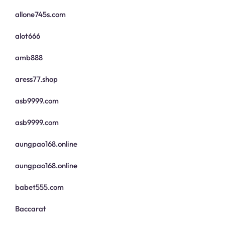
allone745s.com
alot666
amb888
aress77.shop
asb9999.com
asb9999.com
aungpao168.online
aungpao168.online
babet555.com
Baccarat