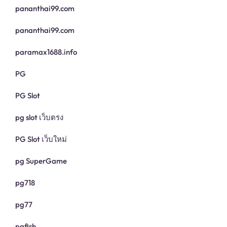
pananthai99.com
pananthai99.com
paramax1688.info
PG
PG Slot
pg slot เว็บตรง
PG Slot เว็บใหม่
pg SuperGame
pg718
pg77
pgfish