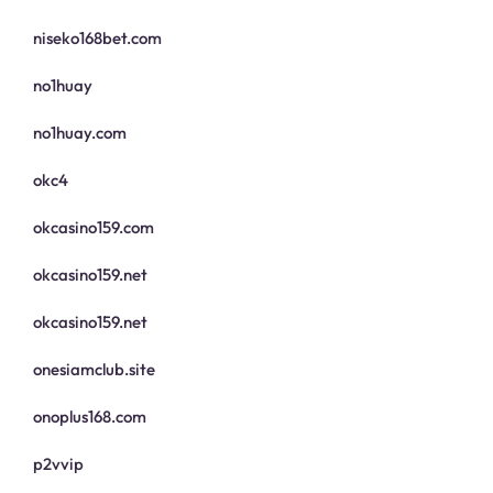
niseko168bet.com
no1huay
no1huay.com
okc4
okcasino159.com
okcasino159.net
okcasino159.net
onesiamclub.site
onoplus168.com
p2vvip