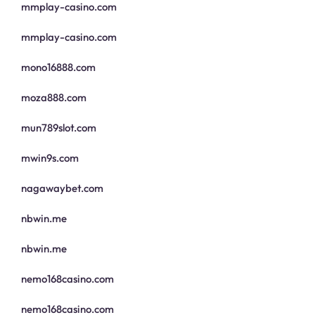
mmplay-casino.com
mmplay-casino.com
mono16888.com
moza888.com
mun789slot.com
mwin9s.com
nagawaybet.com
nbwin.me
nbwin.me
nemo168casino.com
nemo168casino.com