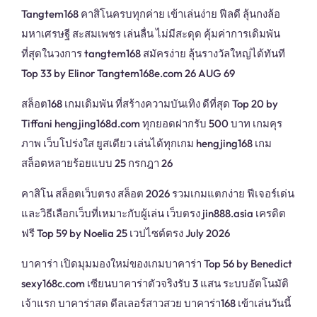
Tangtem168 คาสิโนครบทุกค่าย เข้าเล่นง่าย ฟีลดี ลุ้นกงล้อ
มหาเศรษฐี สะสมเพชร เล่นลื่น ไม่มีสะดุด คุ้มค่าการเดิมพัน
ที่สุดในวงการ tangtem168 สมัครง่าย ลุ้นรางวัลใหญ่ได้ทันที
Top 33 by Elinor Tangtem168e.com 26 AUG 69
สล็อต168 เกมเดิมพัน ที่สร้างความบันเทิง ดีที่สุด Top 20 by
Tiffani hengjing168d.com ทุกยอดฝากรับ 500 บาท เกมคุร
ภาพ เว็บโปร่งใส ยูสเดียว เล่นได้ทุกเกม hengjing168 เกม
สล็อตหลายร้อยแบบ 25 กรกฎา 26
คาสิโน สล็อตเว็บตรง สล็อต 2026 รวมเกมแตกง่าย ฟีเจอร์เด่น
และวิธีเลือกเว็บที่เหมาะกับผู้เล่น เว็บตรง jin888.asia เครดิต
ฟรี Top 59 by Noelia 25 เวปไซต์ตรง July 2026
บาคาร่า เปิดมุมมองใหม่ของเกมบาคาร่า Top 56 by Benedict
sexy168c.com เซียนบาคาร่าตัวจริงรับ 3 แสน ระบบอัตโนมัติ
เจ้าแรก บาคาร่าสด ดีลเลอร์สาวสวย บาคาร่า168 เข้าเล่นวันนี้