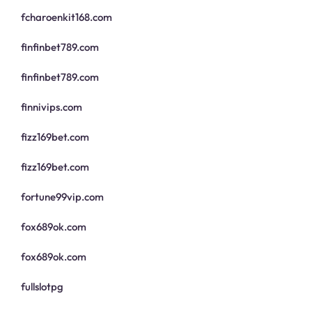
fcharoenkit168.com
finfinbet789.com
finfinbet789.com
finnivips.com
fizz169bet.com
fizz169bet.com
fortune99vip.com
fox689ok.com
fox689ok.com
fullslotpg