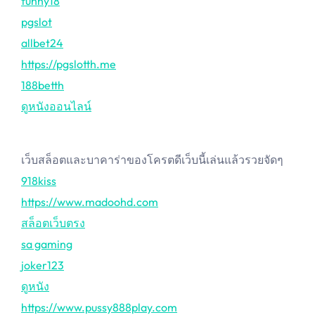
funny18
pgslot
allbet24
https://pgslotth.me
188betth
ดูหนังออนไลน์
เว็บสล็อตและบาคาร่าของโครตดีเว็บนี้เล่นแล้วรวยจัดๆ
918kiss
https://www.madoohd.com
สล็อตเว็บตรง
sa gaming
joker123
ดูหนัง
https://www.pussy888play.com