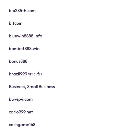
bio285th.com
bitcoin
bluewin8888.info
bombet888.win
bonus888
brazil999 ทางเข้า
Business, Small Business
bwvip4.com
carlo999.net
cashgame168