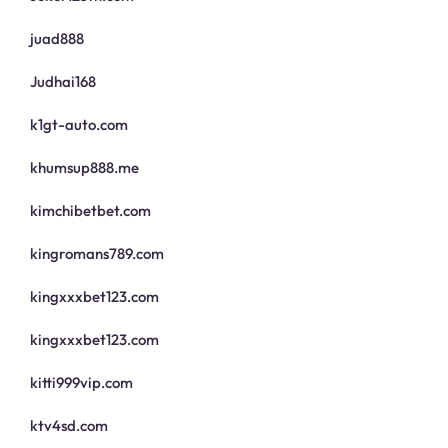
juad888
Judhai168
k1gt-auto.com
khumsup888.me
kimchibetbet.com
kingromans789.com
kingxxxbet123.com
kingxxxbet123.com
kitti999vip.com
ktv4sd.com