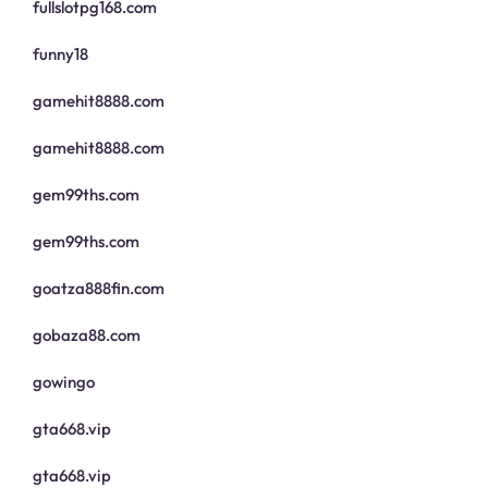
fullslotpg168.com
funny18
gamehit8888.com
gamehit8888.com
gem99ths.com
gem99ths.com
goatza888fin.com
gobaza88.com
gowingo
gta668.vip
gta668.vip