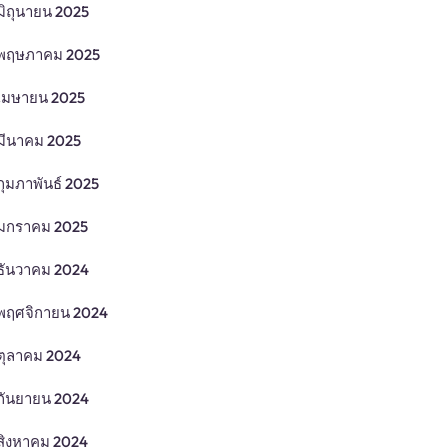
มิถุนายน 2025
พฤษภาคม 2025
เมษายน 2025
มีนาคม 2025
กุมภาพันธ์ 2025
มกราคม 2025
ธันวาคม 2024
พฤศจิกายน 2024
ตุลาคม 2024
กันยายน 2024
สิงหาคม 2024