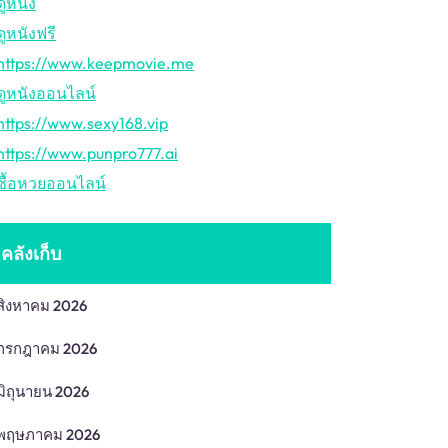
ดูหนัง
ดูหนังฟรี
https://www.keepmovie.me
ดูหนังออนไลน์
https://www.sexy168.vip
https://www.punpro777.ai
ซื้อหวยออนไลน์
คลังเก็บ
สิงหาคม 2026
กรกฎาคม 2026
มิถุนายน 2026
พฤษภาคม 2026